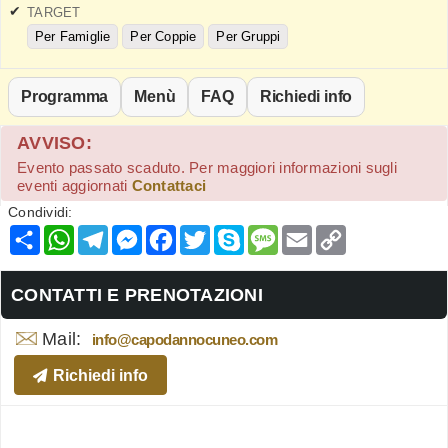
TARGET
Per Famiglie
Per Coppie
Per Gruppi
Programma
Menù
FAQ
Richiedi info
AVVISO:
Evento passato scaduto. Per maggiori informazioni sugli
eventi aggiornati
Contattaci
Condividi:
Condividi
WhatsApp
Telegram
Messenger
Facebook
Twitter
Skype
Message
Email
Copy
Link
CONTATTI E PRENOTAZIONI
Mail:
info@capodannocuneo.com
Richiedi info