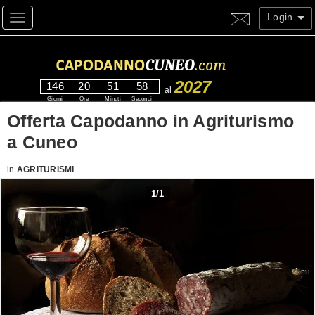
Login
Toggle navigation
2027
146
20
51
58
al
Giorni
Ore
Minuti
Secondi
Offerta Capodanno in Agriturismo
a Cuneo
in
AGRITURISMI
1
/
1