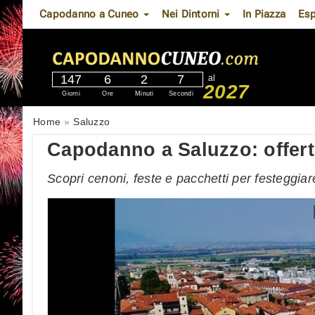
Capodanno a Cuneo
Nei Dintorni
In Piazza
Esp
147
6
2
6
al
2027
Giorni
Ore
Minuti
Secondi
Home
Saluzzo
Capodanno a Saluzzo: offert
Scopri cenoni, feste e pacchetti per festeggia