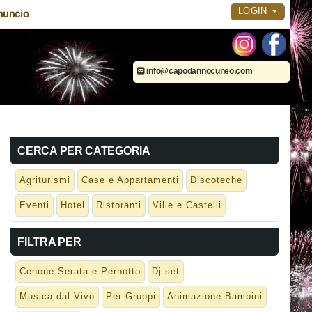
LOGIN
nuncio
info@capodannocuneo.com
CERCA PER CATEGORIA
Agriturismi
Case e Appartamenti
Discoteche
Eventi
Hotel
Ristoranti
Ville e Castelli
FILTRA PER
Cenone Serata e Pernotto
Dj set
Musica dal Vivo
Per Gruppi
Animazione Bambini