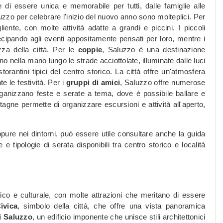
i essere unica e memorabile per tutti, dalle famiglie alle
luzzo per celebrare l'inizio del nuovo anno sono molteplici. Per
ente, con molte attività adatte a grandi e piccini. I piccoli
tecipando agli eventi appositamente pensati per loro, mentre i
ezza della città. Per le
coppie
, Saluzzo è una destinazione
ella mano lungo le strade acciottolate, illuminate dalle luci
orantini tipici del centro storico. La città offre un'atmosfera
e le festività. Per i
gruppi di amici
, Saluzzo offre numerose
 organizzano feste e serate a tema, dove è possibile ballare e
ntagne permette di organizzare escursioni e attività all'aperto,
ppure nei dintorni, può essere utile consultare anche la guida
e tipologie di serata disponibili tra centro storico e località
ico e culturale, con molte attrazioni che meritano di essere
ivica
, simbolo della città, che offre una vista panoramica
 Saluzzo
, un edificio imponente che unisce stili architettonici