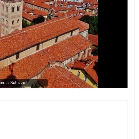
no a Saluzzo
py
nk