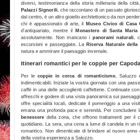
diversi, testimonianza della storia millenaria della cit
Palazzi Signorili
, che raccontano di un passato glorioso 
dal centro, è un altro gioiello architettonico da non perde
chi è appassionato di arte, il
Museo Civico di Casa
d'antiquariato, mentre il
Monastero di Santa Maria d
assolutamente. Non mancano i
panorami naturali
, 
escursioni e passeggiate. La
Riserva Naturale della 
natura e ammirare il paesaggio invernale.
Itinerari romantici per le coppie per Capo
Per le
coppie in cerca di romanticismo
, Saluzzo 
indimenticabili. Iniziate la vostra giornata con una pass
caffè in una delle accoglienti caffetterie. Continuate con
affreschi e godere di una vista panoramica sui paesaggi 
offre specialità locali, dedicate il pomeriggio a una vis
emana una profonda pace e serenità. Per concludere la
benessere
della zona, che offrono trattamenti per il c
quotidiano. La sera, una cena a lume di candela in un ris
romantico. Non dimenticate di brindare al nuovo anno
della vostra esperienza a Saluzzo.