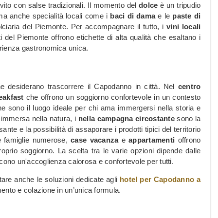
rvito con salse tradizionali. Il momento del
dolce
è un tripudio
ma anche specialità locali come i
baci di dama
e le
paste di
dolciaria del Piemonte. Per accompagnare il tutto, i
vini locali
eti del Piemonte offrono etichette di alta qualità che esaltano i
perienza gastronomica unica.
he desiderano trascorrere il Capodanno in città. Nel
centro
eakfast
che offrono un soggiorno confortevole in un contesto
che sono il luogo ideale per chi ama immergersi nella storia e
e immersa nella natura, i
nella campagna circostante
sono la
nte e la possibilità di assaporare i prodotti tipici del territorio
 le famiglie numerose,
case vacanza
e
appartamenti
offrono
roprio soggiorno. La scelta tra le varie opzioni dipende dalle
cono un'accoglienza calorosa e confortevole per tutti.
tare anche le soluzioni dedicate agli
hotel per Capodanno a
mento e colazione in un’unica formula.