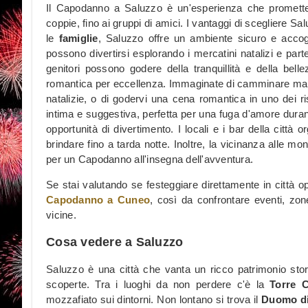
Il Capodanno a Saluzzo è un'esperienza che promette d
coppie, fino ai gruppi di amici. I vantaggi di scegliere Sa
le
famiglie
, Saluzzo offre un ambiente sicuro e accogli
possono divertirsi esplorando i mercatini natalizi e par
genitori possono godere della tranquillità e della bell
romantica per eccellenza. Immaginate di camminare mano n
natalizie, o di godervi una cena romantica in uno dei rist
intima e suggestiva, perfetta per una fuga d'amore durant
opportunità di divertimento. I locali e i bar della città
brindare fino a tarda notte. Inoltre, la vicinanza alle mo
per un Capodanno all'insegna dell'avventura.
Se stai valutando se festeggiare direttamente in città o
Capodanno a Cuneo
, così da confrontare eventi, zone 
vicine.
Cosa vedere a Saluzzo
Saluzzo è una città che vanta un ricco patrimonio stor
scoperte. Tra i luoghi da non perdere c'è la
Torre C
mozzafiato sui dintorni. Non lontano si trova il
Duomo di