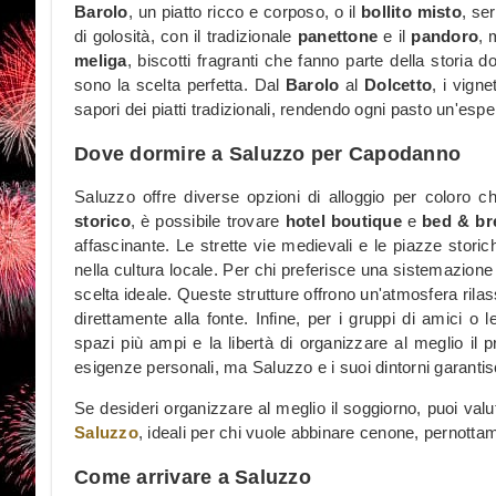
Barolo
, un piatto ricco e corposo, o il
bollito misto
, se
di golosità, con il tradizionale
panettone
e il
pandoro
, 
meliga
, biscotti fragranti che fanno parte della storia 
sono la scelta perfetta. Dal
Barolo
al
Dolcetto
, i vign
sapori dei piatti tradizionali, rendendo ogni pasto un'es
Dove dormire a Saluzzo per Capodanno
Saluzzo offre diverse opzioni di alloggio per coloro c
storico
, è possibile trovare
hotel boutique
e
bed & br
affascinante. Le strette vie medievali e le piazze stori
nella cultura locale. Per chi preferisce una sistemazion
scelta ideale. Queste strutture offrono un'atmosfera rilassa
direttamente alla fonte. Infine, per i gruppi di amici o
spazi più ampi e la libertà di organizzare al meglio il p
esigenze personali, ma Saluzzo e i suoi dintorni garantis
Se desideri organizzare al meglio il soggiorno, puoi valu
Saluzzo
, ideali per chi vuole abbinare cenone, pernotta
Come arrivare a Saluzzo