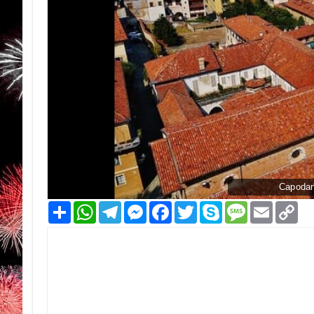
Capodan
Condividi
WhatsApp
Telegram
Messenger
Facebook
Twitter
Skype
Message
Email
Co
Li