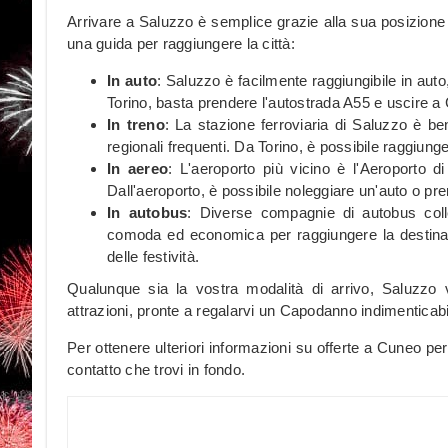
Arrivare a Saluzzo è semplice grazie alla sua posizione s
una guida per raggiungere la città:
In auto
: Saluzzo è facilmente raggiungibile in auto,
Torino, basta prendere l'autostrada A55 e uscire a
In treno
: La stazione ferroviaria di Saluzzo è ben
regionali frequenti. Da Torino, è possibile raggiu
In aereo
: L'aeroporto più vicino è l'Aeroporto d
Dall'aeroporto, è possibile noleggiare un'auto o pre
In autobus
: Diverse compagnie di autobus coll
comoda ed economica per raggiungere la destinazi
delle festività.
Qualunque sia la vostra modalità di arrivo, Saluzzo
attrazioni, pronte a regalarvi un Capodanno indimenticabi
Per ottenere ulteriori informazioni su offerte a Cuneo p
contatto che trovi in fondo.