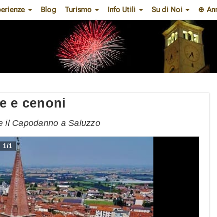
erienze
Blog
Turismo
Info Utili
Su di Noi
⊕ An
e e cenoni
re il Capodanno a Saluzzo
1
/
1