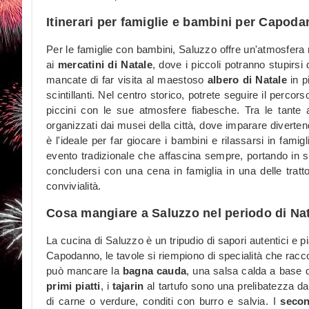
Itinerari per famiglie e bambini per Capod
Per le famiglie con bambini, Saluzzo offre un'atmosfera nat
ai
mercatini di Natale
, dove i piccoli potranno stupirsi 
mancate di far visita al maestoso
albero di Natale
in p
scintillanti. Nel centro storico, potrete seguire il percors
piccini con le sue atmosfere fiabesche. Tra le tante at
organizzati dai musei della città, dove imparare divertend
è l'ideale per far giocare i bambini e rilassarsi in famig
evento tradizionale che affascina sempre, portando in 
concludersi con una cena in famiglia in una delle trattor
convivialità.
Cosa mangiare a Saluzzo nel periodo di N
La cucina di Saluzzo è un tripudio di sapori autentici e pi
Capodanno, le tavole si riempiono di specialità che raccont
può mancare la
bagna cauda
, una salsa calda a base di
primi piatti
, i
tajarin
al tartufo sono una prelibatezza d
di carne o verdure, conditi con burro e salvia. I
secon