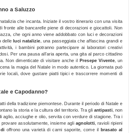
anno a Saluzzo
alizia che incanta. Iniziate il vostro itinerario con una visita
di fronte alle bancarelle piene di decorazioni e giocattoli. Non
iazza, che ogni anno viene addobbato con luci e decorazioni
o delle
luci natalizie
, una passeggiata che affascina grandi e
tività, i bambini potranno partecipare ai laboratori creativi
osi. Per una pausa all'aria aperta, una gita al parco cittadino
lia. Non dimenticate di visitare anche il
Presepe Vivente
, un
scena la magia del Natale in modo autentico. La giornata può
ie locali, dove gustare piatti tipici e trascorrere momenti di
atale e Capodanno?
atti della tradizione piemontese. Durante il periodo di Natale e
ano la storia e la cultura del territorio. Tra gli
antipasti
, non
 aglio, acciughe e olio, servita con verdure di stagione. Tra i
a provare assolutamente, insieme agli
agnolotti
, ravioli ripieni
di
offrono una varietà di carni saporite, come il
brasato al