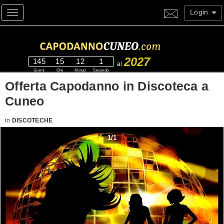
Login
Toggle navigation
2027
145
15
12
0
al
Giorni
Ore
Minuti
Secondi
Offerta Capodanno in Discoteca a
Cuneo
in
DISCOTECHE
1
/
1