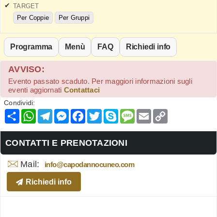
TARGET
Per Coppie
Per Gruppi
Programma
Menù
FAQ
Richiedi info
AVVISO:
Evento passato scaduto. Per maggiori informazioni sugli
eventi aggiornati
Contattaci
Condividi:
Condividi
WhatsApp
Telegram
Messenger
Facebook
Twitter
Skype
Message
Email
Copy
Link
CONTATTI E PRENOTAZIONI
Mail:
info@capodannocuneo.com
Richiedi info