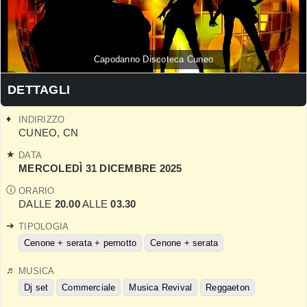
Capodanno Discoteca Cuneo
DETTAGLI
INDIRIZZO
CUNEO
,
CN
DATA
MERCOLEDÌ 31 DICEMBRE 2025
ORARIO
DALLE
20.00
ALLE
03.30
TIPOLOGIA
Cenone + serata + pernotto
Cenone + serata
MUSICA
Dj set
Commerciale
Musica Revival
Reggaeton